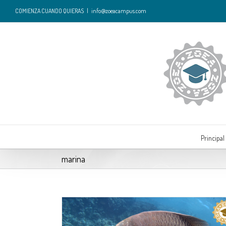
COMIENZA CUANDO QUIERAS
|
info@zoeacampus.com
Este sitio web utiliza cookies propias y de terc
Principal
marina