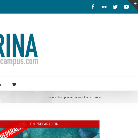
ue acepta su uso.
Más información
Aceptar
r
Inicio
/
Inscripción en cursos online
/
marina
EN PREPARACIÓN