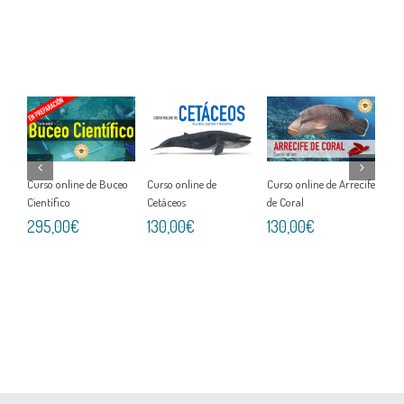
Añadir
Añadir
Añadir
al
al
al
carrito
carrito
carrito
s
Detalles
Detalles
Detalles
Curso online de Buceo
Curso online de
Curso online de Arrecife
Cur
Científico
Cetáceos
de Coral
Tib
295,00€
130,00€
130,00€
13