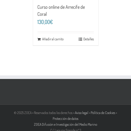
Curso online de Arrecife de
Coral
130,00€
Añadir al carrito
Detalles
© 2025 ZOEA • Reservados todos los derechos •
Aviso legal
•
Política de Cookies
•
Protección de datos
ZOEA Difusión e Investigación del Medio Marino
C/ Laguna Grande nº 3