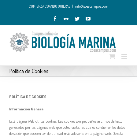
COMIENZA CUANDO QUIERAS
|
info@zoeacampus.com
Este sitio web utiliza cookies propias y de terceros para ofrecer un
mejor servicio. Si continúa navegando consideramos que acepta su
uso.
Más información
Aceptar
Política de Cookies
POLÍTICA DE COOKIES
Información General
Está página Web utiliza cookies. Las cookies son pequeños archivos de texto
generados por las páginas web que usted visita, las cuales contienen los datos
de sesión que pueden ser de utilidad más adelante en la página web. De esta